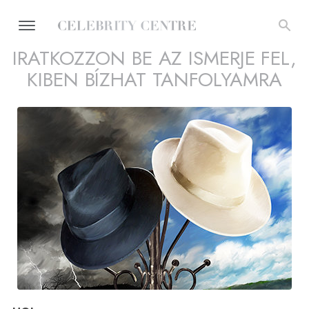
IRATKOZZON BE AZ ISMERJE FEL,
KIBEN BÍZHAT TANFOLYAMRA