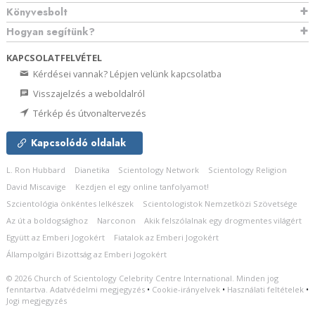
Könyvesbolt
Hogyan segítünk?
KAPCSOLATFELVÉTEL
Kérdései vannak? Lépjen velünk kapcsolatba
Visszajelzés a weboldalról
Térkép és útvonaltervezés
Kapcsolódó oldalak
L. Ron Hubbard
Dianetika
Scientology Network
Scientology Religion
David Miscavige
Kezdjen el egy online tanfolyamot!
Szcientológia önkéntes lelkészek
Scientologistok Nemzetközi Szövetsége
Az út a boldogsághoz
Narconon
Akik felszólalnak egy drogmentes világért
Együtt az Emberi Jogokért
Fiatalok az Emberi Jogokért
Állampolgári Bizottság az Emberi Jogokért
© 2026
Church of Scientology Celebrity Centre International.
Minden jog
fenntartva.
Adatvédelmi megjegyzés
•
Cookie-irányelvek
•
Használati feltételek
•
Jogi megjegyzés