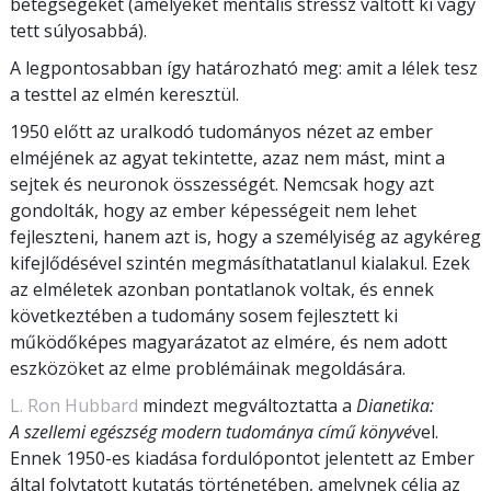
betegségeket (amelyeket mentális stressz váltott ki vagy
tett súlyosabbá).
A legpontosabban így határozható meg: amit a lélek tesz
a testtel az elmén keresztül.
1950 előtt az uralkodó tudományos nézet az ember
elméjének az agyat tekintette, azaz nem mást, mint a
sejtek és neuronok összességét. Nemcsak hogy azt
gondolták, hogy az ember képességeit nem lehet
fejleszteni, hanem azt is, hogy a személyiség az agykéreg
kifejlődésével szintén megmásíthatatlanul kialakul. Ezek
az elméletek azonban pontatlanok voltak, és ennek
következtében a tudomány sosem fejlesztett ki
működőképes magyarázatot az elmére, és nem adott
eszközöket az elme problémáinak megoldására.
L. Ron Hubbard
mindezt megváltoztatta a
Dianetika:
A szellemi egészség modern tudománya című könyvé
vel.
Ennek 1950-es kiadása fordulópontot jelentett az Ember
által folytatott kutatás történetében, amelynek célja az