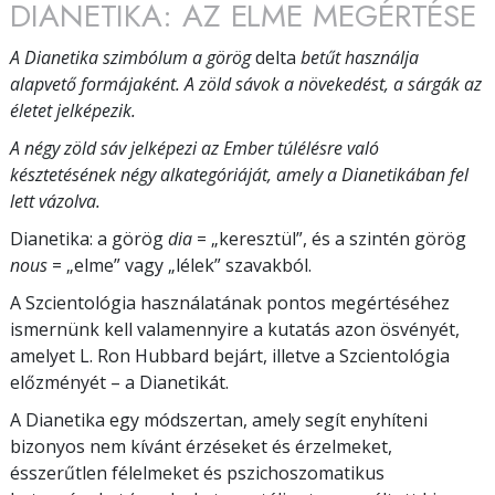
DIANETIKA: AZ ELME MEGÉRTÉSE
A Dianetika szimbólum a görög
delta
betűt használja
alapvető formájaként. A zöld sávok a növekedést, a sárgák az
életet jelképezik.
A négy zöld sáv jelképezi az Ember túlélésre való
késztetésének négy alkategóriáját, amely a Dianetikában fel
lett vázolva.
Dianetika: a görög
dia
= „keresztül”, és a szintén görög
nous
= „elme” vagy „lélek” szavakból.
A Szcientológia használatának pontos megértéséhez
ismernünk kell valamennyire a kutatás azon ösvényét,
amelyet L. Ron Hubbard bejárt, illetve a Szcientológia
előzményét – a Dianetikát.
A Dianetika egy módszertan, amely segít enyhíteni
bizonyos nem kívánt érzéseket és érzelmeket,
ésszerűtlen félelmeket és pszichoszomatikus