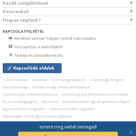
Kezdő szolgáltatások
Könyvesbolt
Hogyan segítünk?
KAPCSOLATFELVÉTEL
Kérdései vannak? Lépjen velünk kapcsolatba
Visszajelzés a weboldalról
Térkép és útvonaltervezés
Kapcsolódó oldalak
L. Ron Hubbard
Dianetika
Scientology Network
Scientology Religion
David Miscavige
Kezdjen el egy online tanfolyamot!
Szcientológia önkéntes lelkészek
Scientologistok Nemzetközi Szövetsége
Az út a boldogsághoz
Narconon
Akik felszólalnak egy drogmentes világért
Együtt az Emberi Jogokért
Fiatalok az Emberi Jogokért
Állampolgári Bizottság az Emberi Jogokért
Ismerd meg valódi önmagad!
© 2026
Church of Scientology Celebrity Centre International.
Minden jog
fenntartva.
Adatvédelmi megjegyzés
•
Cookie-irányelvek
•
Használati feltételek
•