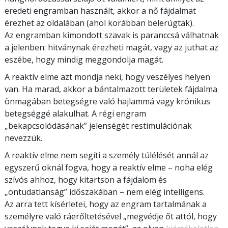
eredeti engramban használt, akkor a nő fájdalmat
érezhet az oldalában (ahol korábban belerúgtak).
Az engramban kimondott szavak is paranccsá válhatnak
a jelenben: hitványnak érezheti magát, vagy az juthat az
eszébe, hogy mindig meggondolja magát.
A reaktív elme azt mondja neki, hogy veszélyes helyen
van. Ha marad, akkor a bántalmazott területek fájdalma
önmagában betegségre való hajlammá vagy krónikus
betegséggé alakulhat. A régi engram
„bekapcsolódásának” jelenségét restimulációnak
nevezzük.
A reaktív elme nem segíti a személy túlélését annál az
egyszerű oknál fogva, hogy a reaktív elme – noha elég
szívós ahhoz, hogy kitartson a fájdalom és
„öntudatlanság” időszakában – nem elég intelligens.
Az arra tett kísérletei, hogy az engram tartalmának a
személyre való ráerőltetésével „megvédje őt attól, hogy