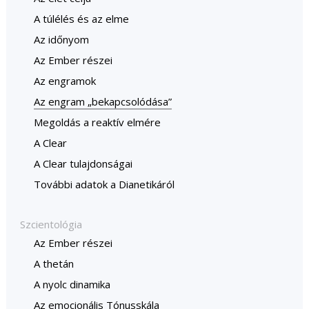
A túlélés és az elme
Az időnyom
Az Ember részei
Az engramok
Az engram „bekapcsolódása”
Megoldás a reaktív elmére
A Clear
A Clear tulajdonságai
További adatok a Dianetikáról
Szcientológia
Az Ember részei
A thetán
A nyolc dinamika
Az emocionális Tónusskála