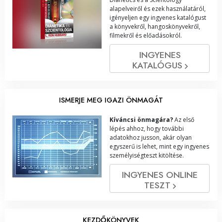
alapelveiről és ezek használatáról,
igényeljen egy ingyenes katalógust
a könyvekről, hangoskönyvekről,
filmekről és előadásokról.
INGYENES
KATALÓGUS
ISMERJE MEG IGAZI ÖNMAGÁT
Kíváncsi önmagára?
Az első
lépés ahhoz, hogy további
adatokhoz jusson, akár olyan
egyszerű is lehet, mint egy ingyenes
személyiségteszt kitöltése.
INGYENES ONLINE
TESZT
KEZDŐKÖNYVEK