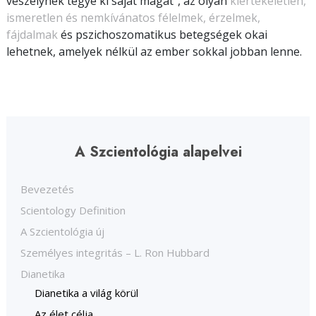
veszélynek tegye ki saját magát”, az olyan
kiértékeletlen,
ismeretlen és nemkívánatos félelmek, érzelmek,
fájdalmak
és pszichoszomatikus betegségek okai
lehetnek, amelyek nélkül az ember sokkal jobban lenne.
A Szcientológia alapelvei
Bevezetés
Scientology Definition
A Szcientológia új
Személyes integritás – L. Ron Hubbard
Dianetika
Dianetika a világ körül
Az élet célja