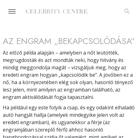
AZ ENGRAM „BEKAPCSOLÓDÁSA”
Az előző példa alapján – amelyben a nőt leütötték,
megrugdosták és azt mondták neki, hogy hitvány és
mindig meggondolja magát – vizsgáljuk meg, hogy az
eredeti engram hogyan „kapcsolódik be”. A jövőben ez a
nő, ha a környezetében elég sok olyan, hasonló tényező
lesz jelen, mint amilyen az engramban található, az
engram aktiválódását fogja tapasztalni.
Ha például egy este folyik a csap, és egy odakint elhaladó
autó hangját hallja (amelyek mindegyike jelen volt az
eredeti engramban), és ugyanekkor a férje (az
engramjában szereplő férfi) ahhoz hasonló
hanghordozással szidja őt valamiért, mint amilyet az