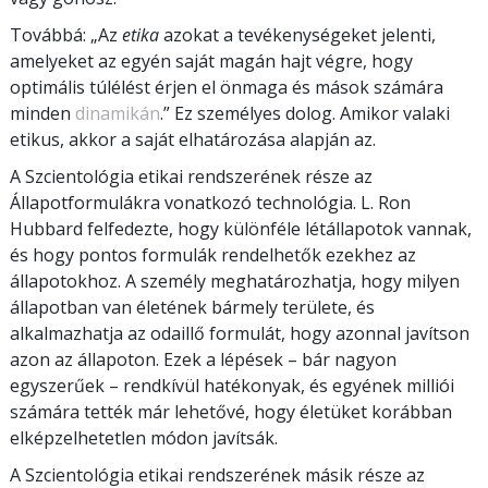
Továbbá: „Az
etika
azokat a tevékenységeket jelenti,
amelyeket az egyén saját magán hajt végre, hogy
optimális túlélést érjen el önmaga és mások számára
minden
dinamikán
.” Ez személyes dolog. Amikor valaki
etikus, akkor a saját elhatározása alapján az.
A Szcientológia etikai rendszerének része az
Állapotformulákra vonatkozó technológia. L. Ron
Hubbard felfedezte, hogy különféle létállapotok vannak,
és hogy pontos formulák rendelhetők ezekhez az
állapotokhoz. A személy meghatározhatja, hogy milyen
állapotban van életének bármely területe, és
alkalmazhatja az odaillő formulát, hogy azonnal javítson
azon az állapoton. Ezek a lépések – bár nagyon
egyszerűek – rendkívül hatékonyak, és egyének milliói
számára tették már lehetővé, hogy életüket korábban
elképzelhetetlen módon javítsák.
A Szcientológia etikai rendszerének másik része az