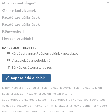
Mi a Szcientológia?
Online tanfolyamok
Kezdő szolgáltatások
Kezdő szolgáltatások
Könyvesbolt
Hogyan segítünk?
KAPCSOLATFELVÉTEL
Kérdései vannak? Lépjen velünk kapcsolatba
Visszajelzés a weboldalról
Térkép és útvonaltervezés
Kapcsolódó oldalak
L. Ron Hubbard
Dianetika
Scientology Network
Scientology Religion
David Miscavige
Kezdjen el egy online tanfolyamot!
Szcientológia önkéntes lelkészek
Scientologistok Nemzetközi Szövetsége
Az út a boldogsághoz
Narconon
Akik felszólalnak egy drogmentes világért
Együtt az Emberi Jogokért
Fiatalok az Emberi Jogokért