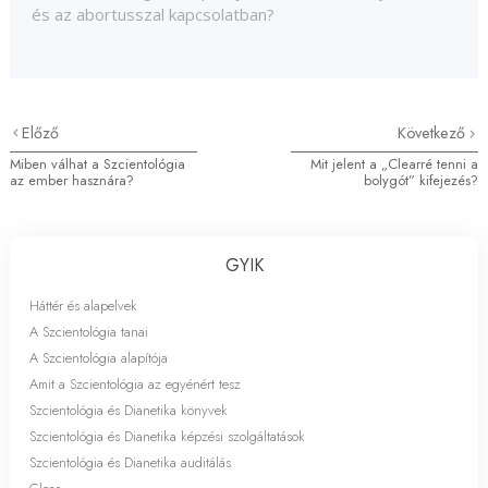
és az abortusszal kapcsolatban?
Előző
Következő
Miben válhat a Szcientológia
Mit jelent a „Clearré tenni a
az ember hasznára?
bolygót” kifejezés?
GYIK
Háttér és alapelvek
A Szcientológia tanai
A Szcientológia alapítója
Amit a Szcientológia az egyénért tesz
Szcientológia és Dianetika könyvek
Szcientológia és Dianetika képzési szolgáltatások
Szcientológia és Dianetika auditálás