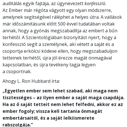
auditálás egyik fajtája, az úgynevezett
konfesszió.
Az Ember már régóta vágyott egy olyan módszerre,
amelynek segítségével ráléphet a helyes útra. A vallások
már időszámításunk előtt 500 évvel tudatában voltak
annak, hogy a gyónás megszabadítja az embert a bűn
terhétől.
A Szcientológiában bizonyítást nyert, hogy a
konfesszió segít a személynek, aki vétett a saját és a
csoportja erkölcsi kódexe ellen, hogy megszabaduljon
tetteinek terhétől, újra jól érezze magát önmagával
kapcsolatban, és újra tevékeny tagja legyen
a csoportnak.
Ahogy L. Ron Hubbard írta:
„Egyetlen ember sem lehet szabad, aki maga nem
tisztességes – az ilyen ember a saját maga csapdája.
Ha az ő saját tetteit nem lehet felfedni, akkor ez az
ember fogoly; vissza kell tartania önmagát
embertársaitól, és a saját lelkiismerete
rabszolgája.”