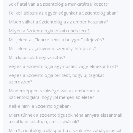
Sok fiatal van a Szcientológia munkatársai között?
Fel kell áldozni az egyéniségünket a Szcientológiában?
Miben válhat a Szcientológia az ember hasznára?
Milyen a Szcientológia etikai rendszere?
Mit jelent a „Clearré tenni a bolygót” kifejezés?
Mit jelent az „elnyomó személy” kifejezés?
Mi a kapcsolatmegszakítás?
Végez a Szcientológia agymosást vagy elmekontrollt?
Végez a Szcientológia térítést, hogy új tagokat
szerezzen?
Mindenképpen szüksége van az embernek a
Szcientológiára, hogy jól menjen az élete?
Kell-e hinni a Szcientológiában?
Miért tűnnek a szcientológusok néha annyira elszántnak
azzal kapcsolatban, amit csinálnak?
Mi a Szcientológia álláspontja a születésszabályozással