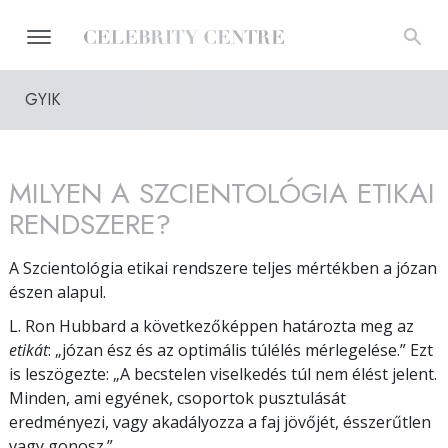
GYIK
MILYEN A SZCIENTOLÓGIA ETIKAI
RENDSZERE?
A Szcientológia etikai rendszere teljes mértékben a józan
észen alapul.
L. Ron Hubbard a következőképpen határozta meg az
etikát
: „józan ész és az optimális túlélés mérlegelése.” Ezt
is leszögezte: „A becstelen viselkedés túl nem élést jelent.
Minden, ami egyének, csoportok pusztulását
eredményezi, vagy akadályozza a faj jövőjét, ésszerűtlen
vagy gonosz.”