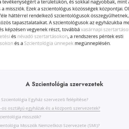
a tevékenységért a területükön, és sokkal nagyobbak, mint a
Szeretet és gyűlölet –
Szcie
Mi a nagyság?
 a missziók. Ezek a szcientológus közösségek központjai. Ol
féle háttérrel rendelkező szcientológusok összegyűlhetnek
özös tapasztalataikat. A szcientológusok az egyházukba m
 és képzésen vegyenek részt, továbbá
vasárnapi szertartás
etési
és
névadó szertartásokon
, a rendszeres péntek esti
ásokon
és a
Szcientológia ünnepek
megünneplésén.
A Szcientológia szervezetek
 Szcientológia Egyház szervezeti felépítése?
V-ös osztályú egyházak és a központi szervezetek?
cientológia missziók?
cientológia Missziók Nemzetközi Szervezete (SMI)?