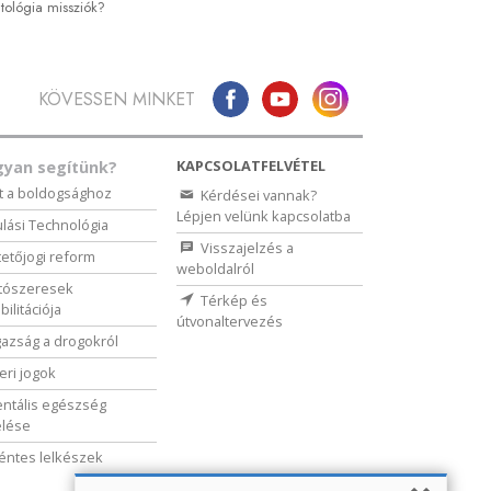
tológia missziók?
KÖVESSEN MINKET
KAPCSOLATFELVÉTEL
yan segítünk?
t a boldogsághoz
Kérdései vannak?
Lépjen velünk kapcsolatba
lási Technológia
Visszajelzés a
etőjogi reform
weboldalról
tószeresek
Térkép és
bilitációja
útvonaltervezés
gazság a drogokról
ri jogok
ntális egészség
elése
ntes lelkészek