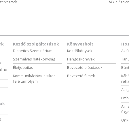
szervezetek
Mik a Szcien
rk
Kezdő szolgáltatások
Könyvesbolt
Hog
Dianetics Szeminárium
Kezdőkönyvek
Az ú
Személyes hatékonyság
Hangoskönyvek
Tanu
k
Életjobbítás
Bevezető előadások
Bünt
nline
Kommunikációval a siker
Bevezető filmek
Kábí
felé tanfolyam
reha
Az i
Embe
sok
A me
figy
g
Önké