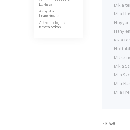
Egyháza
Mik a te
Az egyház
Mi a Hu
finanszírozása
Hogyan 
A Szcientológia a
társadalomban
Hány em
Kik a te
Hol talá
Mit csi
Mik a Sa
Mi a Szc
Mi a Fla
Mi a Fr
Előző