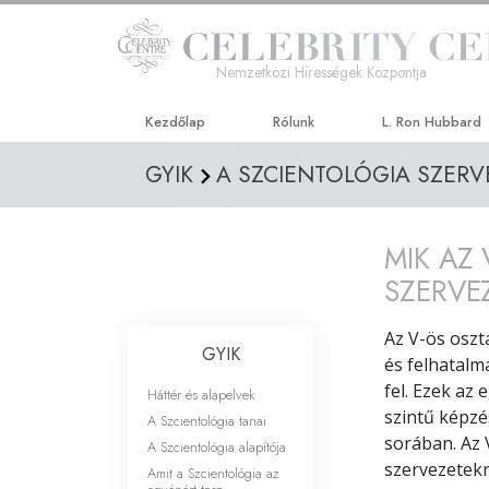
Nemzetközi Hírességek Központja
Kezdőlap
Rólunk
L. Ron Hubbard
GYIK
A SZCIENTOLÓGIA SZERV
MIK AZ
SZERVE
Az V-ös oszt
GYIK
és felhatalm
fel. Ezek az
Háttér és alapelvek
szintű képz
A Szcientológia tanai
sorában. Az 
A Szcientológia alapítója
szervezetekn
Amit a Szcientológia az