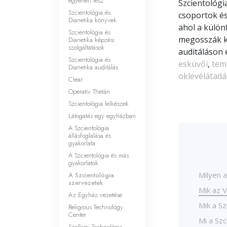
egyénért tesz
Szcientológi
Szcientológia és
csoportok és
Dianetika könyvek
ahol a külön
Szcientológia és
megosszák k
Dianetika képzési
szolgáltatások
auditáláson
Szcientológia és
esküvői
,
tem
Dianetika auditálás
oklevélátad
Clear
Operatív Thetán
Szcientológia lelkészek
Látogatás egy egyházban
A Szcientológia
állásfoglalása és
gyakorlata
A Szcientológia és más
gyakorlatok
Milyen a
A Szcientológia
szervezetek
Mik az 
Az Egyház vezetése
Mik a Sz
Religious Technology
Center
Mi a Sz
Szellemi Technológia