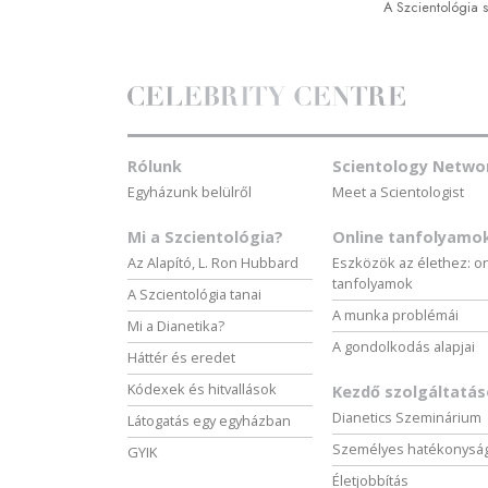
A Szcientológia 
Rólunk
Scientology Netwo
Egyházunk belülről
Meet a Scientologist
Mi a Szcientológia?
Online tanfolyamo
Az Alapító, L. Ron Hubbard
Eszközök az élethez: o
tanfolyamok
A Szcientológia tanai
A munka problémái
Mi a Dianetika?
A gondolkodás alapjai
Háttér és eredet
Kódexek és hitvallások
Kezdő szolgáltatá
Dianetics Szeminárium
Látogatás egy egyházban
Személyes hatékonysá
GYIK
Életjobbítás