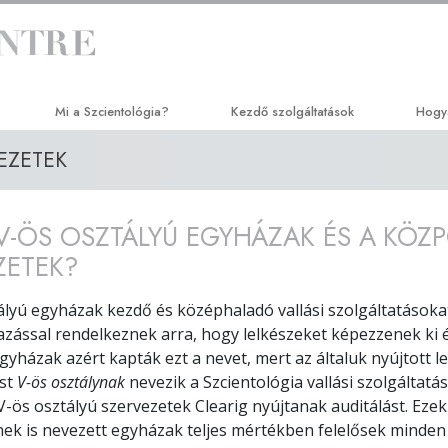
Mi a Szcientológia?
Kezdő szolgáltatások
Hogy
EZETEK
Hittételek és gyakorlatok
Hubbard Dianetika szeminárium
Az ú
A Szcientológia hitvallásai és kódexei
Személyes hatékonyság tanfolyam
Appli
 V-ÖS OSZTÁLYÚ EGYHÁZAK ÉS A KÖZ
Mit mondanak a szcientológusok
Életjobbítás
Crimi
a Szcientológiáról?
ZETEK?
Kommunikációval a siker felé
Narc
Ismerjen meg egy szcientológust!
ályú egyházak kezdő és középhaladó vallási szolgáltatásoka
Az i
azással rendelkeznek arra, hogy lelkészeket képezzenek ki
Látogatás egy egyházban
 egyházak azért kapták ezt a nevet, mert az általuk nyújtott
Együt
A Szcientológia alapelvei
ést
V-ös osztálynak
nevezik a Szcientológia vallási szolgáltatá
Állam
V-ös osztályú szervezetek Clearig nyújtanak auditálást. Ezek
Bevezetés a Dianetikába
Jogok
ek is nevezett egyházak teljes mértékben felelősek minden