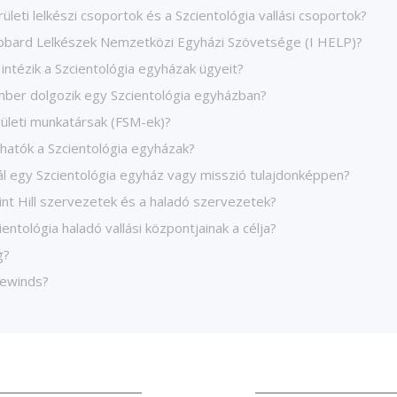
rületi lelkészi csoportok és a Szcientológia vallási csoportok?
bbard Lelkészek Nemzetközi Egyházi Szövetsége (I HELP)?
intézik a Szcientológia egyházak ügyeit?
ber dolgozik egy Szcientológia egyházban?
rületi munkatársak (FSM-ek)?
lhatók a Szcientológia egyházak?
nál egy Szcientológia egyház vagy misszió tulajdonképpen?
int Hill szervezetek és a haladó szervezetek?
ientológia haladó vallási központjainak a célja?
g?
eewinds?