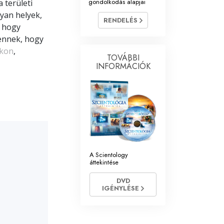
gondolkodás alapjai
 területi
ntológia önkéntes lelkészek
yan helyek,
RENDELÉS
, hogy
ennek, hogy
okon
,
TOVÁBBI
INFORMÁCIÓK
A Scientology
áttekintése
DVD
IGÉNYLÉSE